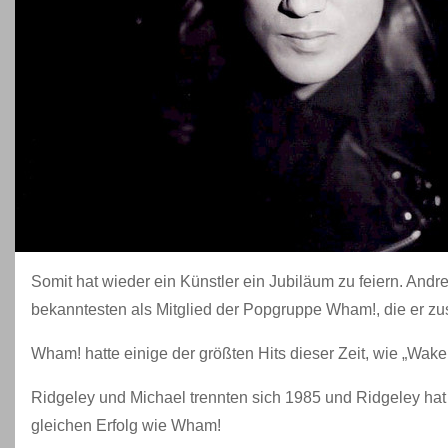
Somit hat wieder ein Künstler ein Jubiläum zu feiern. Andr
bekanntesten als Mitglied der Popgruppe Wham!, die er z
Wham! hatte einige der größten Hits dieser Zeit, wie „Wa
Ridgeley und Michael trennten sich 1985 und Ridgeley hat s
gleichen Erfolg wie Wham!