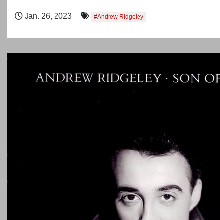
n
Jan. 26, 2023
#Andrew Ridgeley