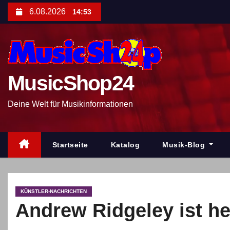
Z
6.08.2026
14:53
u
m
I
n
MusicShop24
h
a
Deine Welt für Musikinformationen
l
t
s
Startseite
Katalog
Musik-Blog
p
r
i
KÜNSTLER-NACHRICHTEN
n
Andrew Ridgeley ist he
g
e