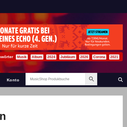
hwörter
Musik
Album
2024
Jubiläum
2026
Corona
2021
Konto
en