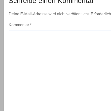
Schreibe einen Kommentar
g
Deine E-Mail-Adresse wird nicht veröffentlicht.
Erforderlic
a
Kommentar
*
t
i
o
n