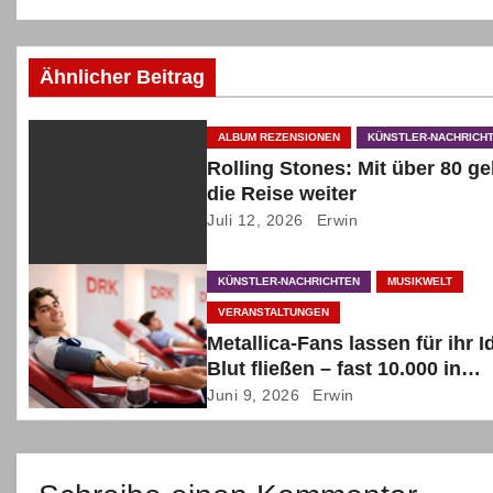
e
i
Ähnlicher Beitrag
t
ALBUM REZENSIONEN
KÜNSTLER-NACHRICH
r
Rolling Stones: Mit über 80 ge
die Reise weiter
a
Juli 12, 2026
Erwin
g
KÜNSTLER-NACHRICHTEN
MUSIKWELT
s
VERANSTALTUNGEN
n
Metallica-Fans lassen für ihr I
Blut fließen – fast 10.000 in
a
Deutschland
Juni 9, 2026
Erwin
v
i