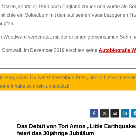
fassen, kehrte er 1990 nach England zurück und wurde als Sol
tlichte ein Soloalbum mit dem auf seinen Vater bezogenen Tit
nüpfen.
 Woodward verheiratet, mit der er einen gemeinsamen Sohn ha
t in Cornwall. Im Dezember 2019 erschien seine
Autobiografie 
liate-Programm. Du zahlst denselben Preis, aber ich bekomme ei
e Inhalte so direkt unterstützt!
e
Das Debüt von Tori Amos „Little Earthquake
feiert das 30jährige Jubiläum