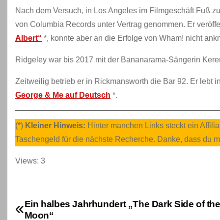
Nach dem Versuch, in Los Angeles im Filmgeschäft Fuß zu 
von Columbia Records unter Vertrag genommen. Er veröffen
Albert“
*, konnte aber an die Erfolge von Wham! nicht ank
Ridgeley war bis 2017 mit der Bananarama-Sängerin Keren
Zeitweilig betrieb er in Rickmansworth die Bar 92. Er leb
George & Me auf Deutsch
*.
(*)
Kleiner Hinweis:
Hinter manchen Links steckt ein Affi
Taschengeld für die nächste Recherche. Danke, dass du mein
Views: 3
Ein halbes Jahrhundert „The Dark Side of th
B
Moon“