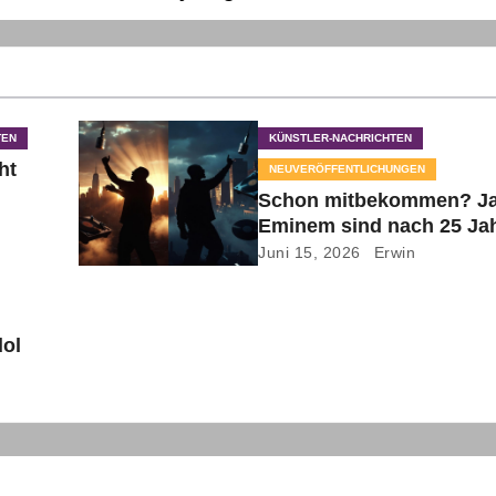
TEN
KÜNSTLER-NACHRICHTEN
ht
NEUVERÖFFENTLICHUNGEN
Schon mitbekommen? Ja
Eminem sind nach 25 Ja
wieder zusammen auf ei
Juni 15, 2026
Erwin
Track!
dol