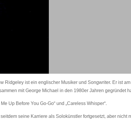
ew Ridgeley ist ein englischer Musiker und Songwriter. Er ist am
usammen mit George Michael in den 1980er Jahren gegründet ha
ke Me Up Before You Go-Go“ und „Careless Whisper“.
eitdem seine Karriere als Solokünstler fortgesetzt, aber nicht 