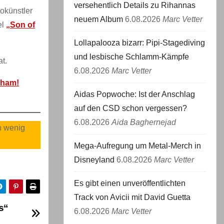
versehentlich Details zu Rihannas
okünstler
neuem Album
6.08.2026
Marc Vetter
el
„Son of
Lollapalooza bizarr: Pipi-Stagediving
und lesbische Schlamm-Kämpfe
t.
6.08.2026
Marc Vetter
Wham!
Aidas Popwoche: Ist der Anschlag
auf den CSD schon vergessen?
6.08.2026
Aida Baghernejad
n wenig
Mega-Aufregung um Metal-Merch in
Disneyland
6.08.2026
Marc Vetter
Es gibt einen unveröffentlichten
Track von Avicii mit David Guetta
s“
6.08.2026
Marc Vetter