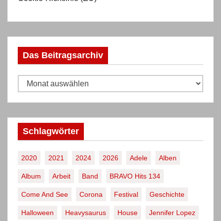
Das Beitragsarchiv
D
a
s
B
Schlagwörter
e
i
2020
2021
2024
2026
Adele
Alben
t
Album
Arbeit
Band
BRAVO Hits 134
r
a
Come And See
Corona
Festival
Geschichte
g
Halloween
Heavysaurus
House
Jennifer Lopez
s