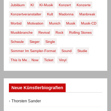
Jubiläum
KI
KI-Musik
Konzert
Konzerte
a
r
Konzertveranstalter
Kult
Madonna
Manbreak
c
Morbid
Motivation
Munich
Musik
Musik-CD
h
Musikbranche
Revival
Rock
Rolling Stones
i
v
Schwule
Sieger
Single
Sommer Im Sampler-Format
Sound
Studie
This Is Me… Now
Ticket
Vinyl
Neue Künstlerbiografien
Thorsten Sander