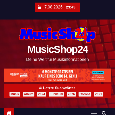
Z
7.08.2026
23:43
u
m
I
n
h
MusicShop24
a
l
Deine Welt für Musikinformationen
t
s
p
r
Letzte Suchwörter
i
Musik
Album
2024
Jubiläum
2026
Corona
2021
n
g
e