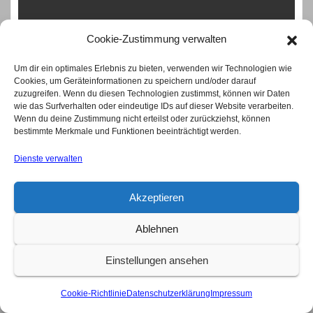
Cookie-Zustimmung verwalten
Um dir ein optimales Erlebnis zu bieten, verwenden wir Technologien wie
Cookies, um Geräteinformationen zu speichern und/oder darauf
zuzugreifen. Wenn du diesen Technologien zustimmst, können wir Daten
wie das Surfverhalten oder eindeutige IDs auf dieser Website verarbeiten.
Wenn du deine Zustimmung nicht erteilst oder zurückziehst, können
bestimmte Merkmale und Funktionen beeinträchtigt werden.
Rolling Stones: Mit über 80 geht die Reise weiter
Dienste verwalten
Juli 12, 2026
Akzeptieren
Ablehnen
MUSIKWELT
Einstellungen ansehen
Cookie-Richtlinie
Datenschutzerklärung
Impressum