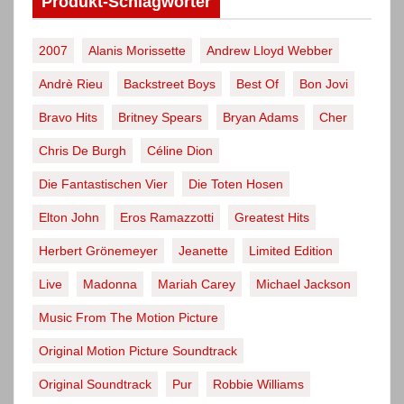
Produkt-Schlagwörter
2007
Alanis Morissette
Andrew Lloyd Webber
Andrè Rieu
Backstreet Boys
Best Of
Bon Jovi
Bravo Hits
Britney Spears
Bryan Adams
Cher
Chris De Burgh
Céline Dion
Die Fantastischen Vier
Die Toten Hosen
Elton John
Eros Ramazzotti
Greatest Hits
Herbert Grönemeyer
Jeanette
Limited Edition
Live
Madonna
Mariah Carey
Michael Jackson
Music From The Motion Picture
Original Motion Picture Soundtrack
Original Soundtrack
Pur
Robbie Williams