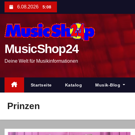
Z
6.08.2026
5:08
u
m
I
n
MusicShop24
h
a
Deine Welt für Musikinformationen
l
t
s
Startseite
Katalog
Musik-Blog
p
r
Prinzen
i
n
g
e