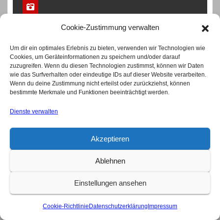
Cookie-Zustimmung verwalten
Rolling Stones: Mit über 80 geht die Reise weiter
Um dir ein optimales Erlebnis zu bieten, verwenden wir Technologien wie
Juli 12, 2026
Cookies, um Geräteinformationen zu speichern und/oder darauf
zuzugreifen. Wenn du diesen Technologien zustimmst, können wir Daten
wie das Surfverhalten oder eindeutige IDs auf dieser Website verarbeiten.
Wenn du deine Zustimmung nicht erteilst oder zurückziehst, können
bestimmte Merkmale und Funktionen beeinträchtigt werden.
MUSIKWELT
Dienste verwalten
Akzeptieren
Ablehnen
Einstellungen ansehen
Cookie-Richtlinie
Datenschutzerklärung
Impressum