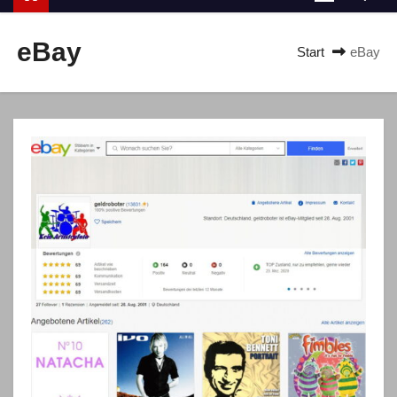
n
eBay
Start
eBay