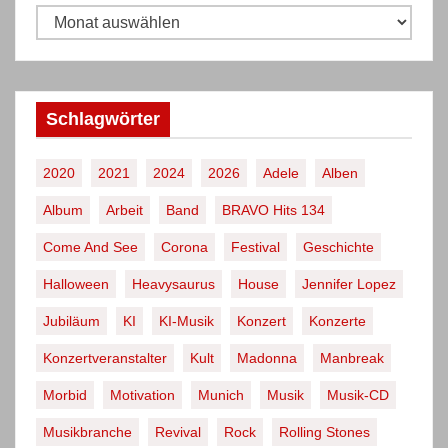
D
a
s
B
Schlagwörter
e
i
2020
2021
2024
2026
Adele
Alben
t
Album
Arbeit
Band
BRAVO Hits 134
r
a
Come And See
Corona
Festival
Geschichte
g
Halloween
Heavysaurus
House
Jennifer Lopez
s
Jubiläum
KI
KI-Musik
Konzert
Konzerte
a
r
Konzertveranstalter
Kult
Madonna
Manbreak
c
Morbid
Motivation
Munich
Musik
Musik-CD
h
Musikbranche
Revival
Rock
Rolling Stones
i