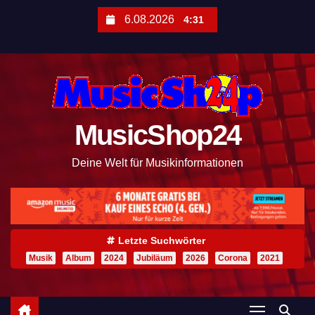
Z
6.08.2026
4:31
u
m
I
n
h
MusicShop24
a
l
Deine Welt für Musikinformationen
t
s
p
r
Letzte Suchwörter
i
Musik
Album
2024
Jubiläum
2026
Corona
2021
n
g
e