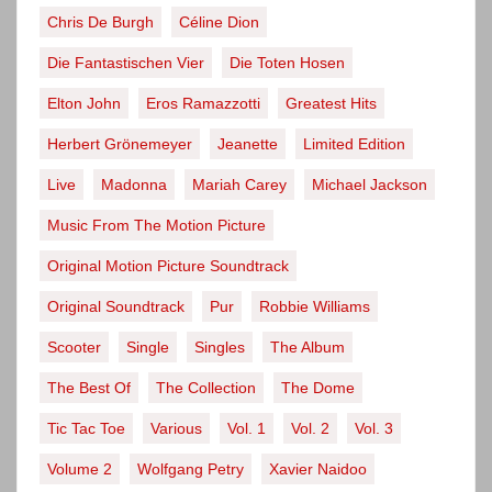
Chris De Burgh
Céline Dion
Die Fantastischen Vier
Die Toten Hosen
Elton John
Eros Ramazzotti
Greatest Hits
Herbert Grönemeyer
Jeanette
Limited Edition
Live
Madonna
Mariah Carey
Michael Jackson
Music From The Motion Picture
Original Motion Picture Soundtrack
Original Soundtrack
Pur
Robbie Williams
Scooter
Single
Singles
The Album
The Best Of
The Collection
The Dome
Tic Tac Toe
Various
Vol. 1
Vol. 2
Vol. 3
Volume 2
Wolfgang Petry
Xavier Naidoo