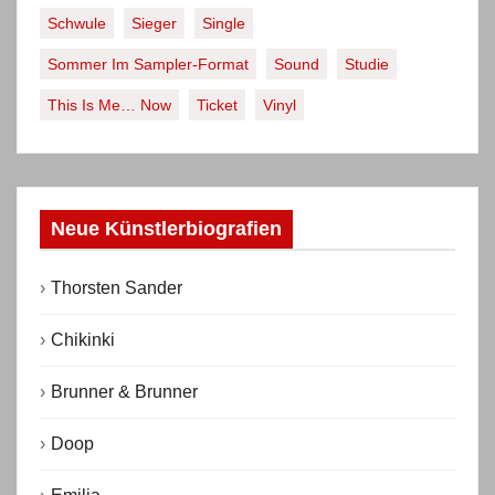
v
Schwule
Sieger
Single
Sommer Im Sampler-Format
Sound
Studie
This Is Me… Now
Ticket
Vinyl
Neue Künstlerbiografien
Thorsten Sander
Chikinki
Brunner & Brunner
Doop